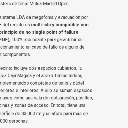
sters de tenis Mutua Madrid Open.
 sistema LDA de megafonía y evacuación por
z del recinto es
multi-isla y compatible con
 principio de no single point of failure
POF)
, 100% redundante para garantizar su
ncionamiento en caso de fallo de alguno de
s componentes.
recinto incluye dos espacios cubiertos, la
opia Caja Mágica y el anexo Tennis Indoor,
mplementados con pistas de tenis y pádel
teriores e interiores. A ello se suman espacios
munes como una sala de restauración, pasillos,
cinas y zonas de acceso. En total, tiene una
perficie de 83.000 m
y un aforo para más de
2
.000 personas.