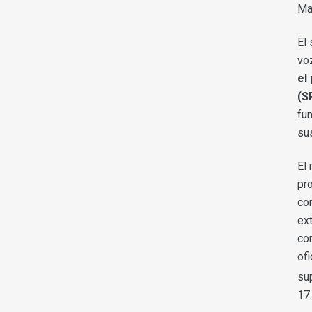
Ma
El
vo
el
(S
fu
su
El 
pr
co
ex
co
ofi
su
17