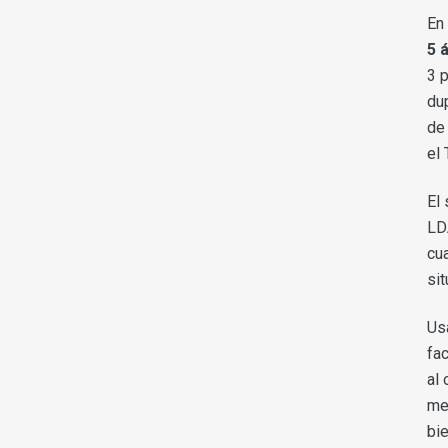
En
5 
3 
du
de 
el 
El
LD
cu
sit
Usa
fa
al 
me
bi