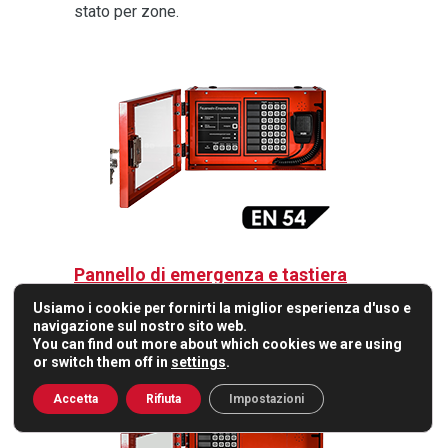
stato per zone.
Pannello di emergenza e tastiera
VAP1-FES 7Z
Usiamo i cookie per fornirti la miglior esperienza d'uso e
Pannello di evacuazione vocale EN 54 con
navigazione sul nostro sito web.
tastiera di espansione a 7 zone.
You can find out more about which cookies we are using
or switch them off in
settings
.
Accetta
Rifiuta
Impostazioni