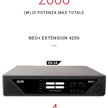
microfono, ecc.
5 ingressi audio bilanciatio
+
(W) DI POTENZA MAX TOTALE
Biglietti per fonti musicali o
microfoni.
Audio su Ethernet
+
NEO+ può ricevere fino a 32 ingressi
NEO+ EXTENSION 4250
diversi contemporaneamente in audio
digitale criptato di alta qualità (48Khz,
24bits) e inviare audio su Ethernet a
qualsiasi area del sistema.
Matrice audio digitale 40 1024
+
NEO+ è in grado di instradare
qualsiasi ingresso a una qualsiasi delle
zone contemporaneamente e di avere un
audio differenziato per zona.
Amplificazione di riserva (7+1)
+
NEO+ può utilizzare il suo
amplificatore numero 8 come amplificatore