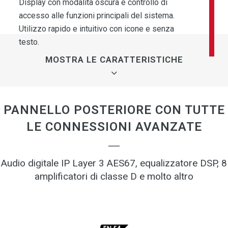
Display con modalità oscura e controllo di
Altoparlante anteriore di monitoraggio
Microfono di emergenza monitorato
Matrice audio digitale
Doppio lettore di messaggi preregistrati
accesso alle funzioni principali del sistema.
Utilizzo rapido e intuitivo con icone e senza
testo.
MOSTRA LE CARATTERISTICHE
PANNELLO POSTERIORE CON TUTTE
LE CONNESSIONI AVANZATE
Touchscreen a colori da 4,3″
+
Display con modalità oscura e
controllo di accesso alle funzioni principali
Audio digitale IP Layer 3 AES67, equalizzatore DSP, 8
del sistema. Utilizzo rapido e intuitivo con
amplificatori di classe D e molto altro
icone e senza testo.
Altoparlante anteriore di
+
monitoraggio
Altoparlante frontale integrato per il