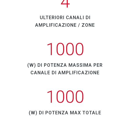
4
di riserva per il resto.
DSP per filtri ed equalizzazione
+
ULTERIORI CANALI DI
parametrica
AMPLIFICAZIONE / ZONE
NEO+ consente di applicare filtri o
equalizzazione parametrica a 7 bande sia
1000
agli ingressi che alle uscite.
Messaggi preregistrati (4 GB di
+
memoria interna)
(W) DI POTENZA MASSIMA PER
Consente di memorizzare più di 600 minuti
CANALE DI AMPLIFICAZIONE
(fino a 99 messaggi).
12 chiusure a contatto
+
monitorate per l’integrazione con
1000
il pannello di rilevamento antincendio
Due serrature, due uscite e otto serrature.
Uscite di preamplificazione
+
(W) DI POTENZA MAX TOTALE
Otto uscite basse per il
collegamento ad amplificatori esterni o