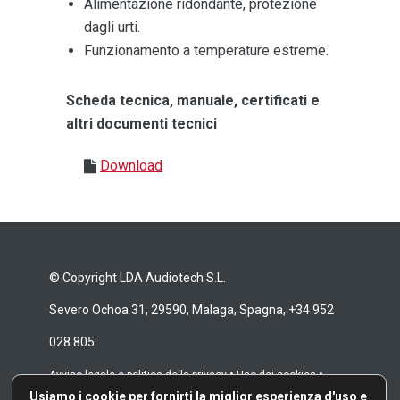
Alimentazione ridondante, protezione
dagli urti.
Funzionamento a temperature estreme.
Scheda tecnica, manuale, certificati e
altri documenti tecnici
Download
© Copyright LDA Audiotech S.L.
Severo Ochoa 31, 29590, Malaga, Spagna, +34 952
028 805
•
•
Avviso legale e politica della privacy
Uso dei cookies
Usiamo i cookie per fornirti la miglior esperienza d'uso e