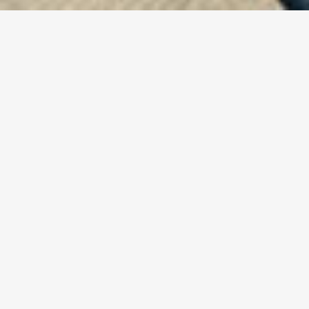
SISTEMI DI PA &
ALLARME VOCALE
PER CENTRI
CONGRESSI
IN LDA siamo esperti in
sistemi PA & di
evacuazione vocale per centri
congressuali
.
Pertanto possiamo aiutarvi a creare la
soluzione più competitiva più adatta alle
vostre esigenze.