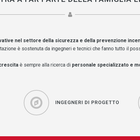
ative nel settore della sicurezza e della prevenzione incen
zione è sostenuta da ingegneri e tecnici che fanno tutto il possib
crescita
è sempre alla ricerca di
personale specializzato e m
INGEGNERI DI PROGETTO
INGEGNERI DI PROGETTO