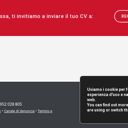
ssa, ti invitiamo a inviare il tuo CV a:
RE
Usiamo i cookie per fo
esperienza d'uso e na
web.
 952 028 805
You can find out mor
are using or switch t
•
•
s
Canale di denuncia
Termini e