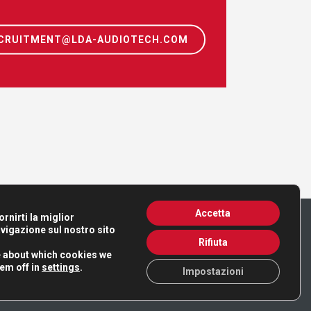
CRUITMENT@LDA-AUDIOTECH.COM
Accetta
rnirti la miglior
vigazione sul nostro sito
Rifiuta
e about which cookies we
hem off in
settings
.
Impostazioni