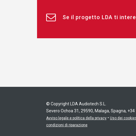
Se il progetto LDA ti intere
© Copyright LDA Audiotech S.L.
Severo Ochoa 31, 29590, Malaga, Spagna, +34
•
Avviso legale e politica della privacy
Uso dei cookie
condizioni di riparazione