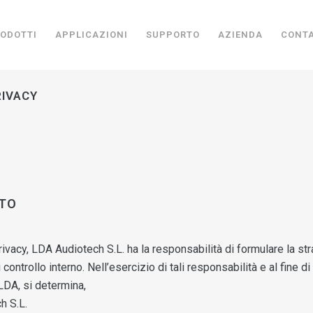
ODOTTI
APPLICAZIONI
SUPPORTO
AZIENDA
CONTA
RIVACY
NTO
rivacy, LDA Audiotech S.L. ha la responsabilità di formulare la str
controllo interno. Nell’esercizio di tali responsabilità e al fine di
 LDA, si determina,
h S.L.