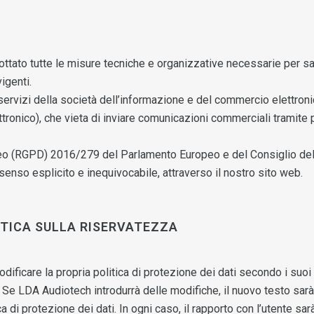
ottato tutte le misure tecniche e organizzative necessarie per sa
igenti.
 servizi della società dell’informazione e del commercio elettroni
tronico), che vieta di inviare comunicazioni commerciali tramite
o (RGPD) 2016/279 del Parlamento Europeo e del Consiglio del 2
enso esplicito e inequivocabile, attraverso il nostro sito web.
ITICA SULLA RISERVATEZZA
modificare la propria politica di protezione dei dati secondo i suo
. Se LDA Audiotech introdurrà delle modifiche, il nuovo testo sa
a di protezione dei dati. In ogni caso, il rapporto con l’utente sa