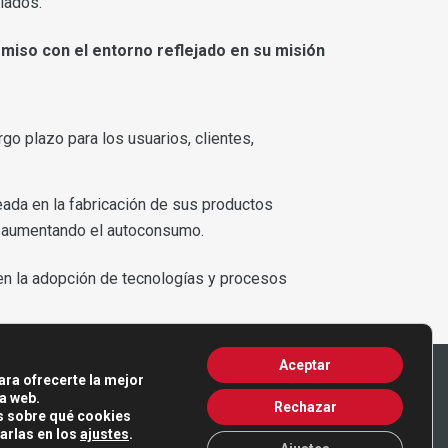
iados.
iso con el entorno reflejado en su misión
go plazo para los usuarios, clientes,
eada en la fabricación de sus productos
ir aumentando el autoconsumo.
en la adopción de tecnologías y procesos
Aceptar
ara ofrecerte la mejor
a web.
Rechazar
 sobre qué cookies
arlas en los
ajustes
.