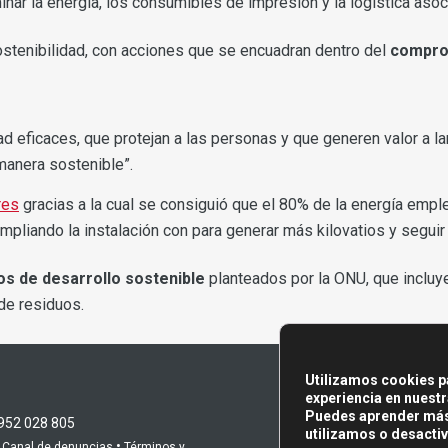
nar la energía, los consumibles de impresión y la logística asoc
stenibilidad, con acciones que se encuadran dentro del
comprom
 eficaces, que protejan a las personas y que generen valor a lar
manera sostenible”.
res
gracias a la cual se consiguió que el 80% de la energía empl
ampliando la instalación con para generar más kilovatios y segu
os de desarrollo sostenible
planteados por la ONU, que incluy
 de residuos.
Utilizamos cookies p
experiencia en nuestr
Puedes aprender más
 952 028 805
utilizamos o desactiv
•
•
Canal de denuncias
Términos y