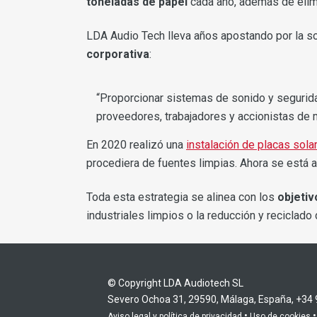
toneladas de papel
cada año, además de elimi
LDA Audio Tech lleva años apostando por la so
corporativa
:
“Proporcionar sistemas de sonido y seguridad
proveedores, trabajadores y accionistas de 
En 2020 realizó una
instalación de placas sola
procediera de fuentes limpias. Ahora se está 
Toda esta estrategia se alinea con los
objetiv
industriales limpios o la reducción y reciclado
© Copyright LDA Audiotech SL
Severo Ochoa 31, 29590, Málaga, España, +34
•
Aviso legal y política de privacidad
Uso de cookies