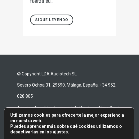
fuerza su...
SIGUE LEYENDO
© Copyright LDA Audiotech SL
Severo Ochoa 31, 29590, Málaga, España, +34 952
028 805
•
•
Aviso legal y política de privacidad
Uso de cookies
Canal
Utilizamos cookies para ofrecerte la mejor experiencia
•
de denuncias
Términos y condiciones de reparación
en nuestra web.
Puedes aprender más sobre qué cookies utilizamos o
desactivarlas en los
ajustes
.