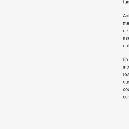
fu
An
me
de 
as
óp
En 
int
re
ga
co
cu