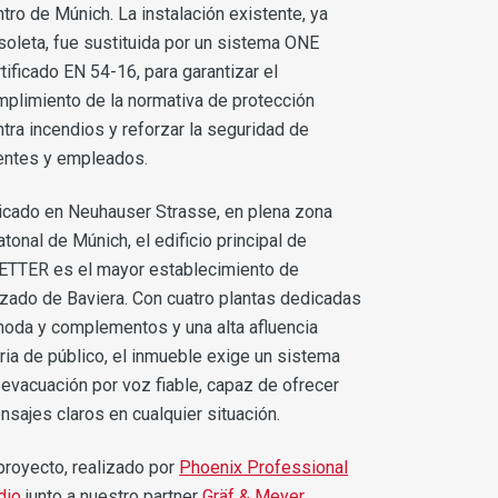
tro de Múnich. La instalación existente, ya
soleta, fue sustituida por un sistema ONE
tificado EN 54-16, para garantizar el
mplimiento de la normativa de protección
ntra incendios y reforzar la seguridad de
ientes y empleados.
icado en Neuhauser Strasse, en plena zona
tonal de Múnich, el edificio principal de
ETTER es el mayor establecimiento de
lzado de Baviera. Con cuatro plantas dedicadas
moda y complementos y una alta afluencia
aria de público, el inmueble exige un sistema
 evacuación por voz fiable, capaz de ofrecer
nsajes claros en cualquier situación.
 proyecto, realizado por
Phoenix Professional
dio
junto a nuestro partner
Gräf & Meyer
,