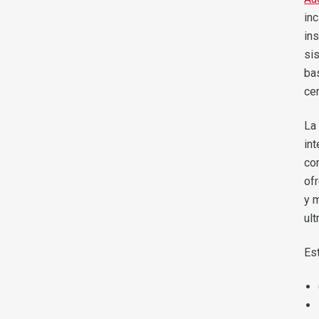
in
in
si
ba
ce
La 
int
co
of
y m
ul
Es