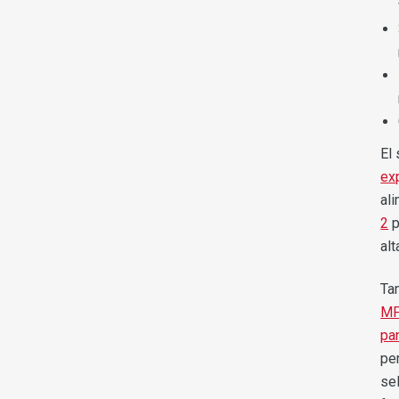
El
ex
al
2
p
al
Ta
MP
pa
pe
se