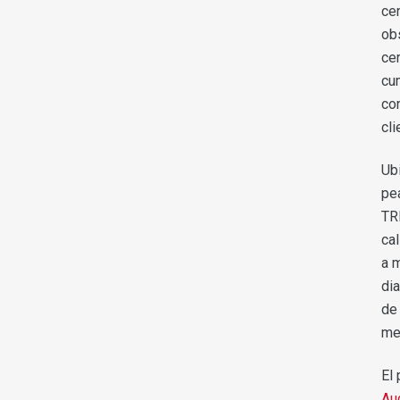
cen
ob
cer
cu
co
cl
Ub
pea
TR
ca
a 
di
de
me
El
Au