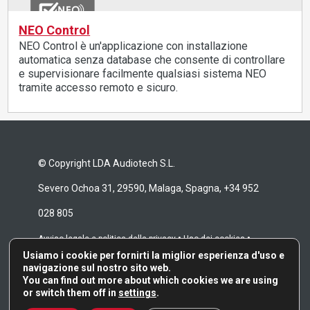
NEO Control
NEO Control è un'applicazione con installazione
automatica senza database che consente di controllare
e supervisionare facilmente qualsiasi sistema NEO
tramite accesso remoto e sicuro.
© Copyright LDA Audiotech S.L.
Severo Ochoa 31, 29590, Malaga, Spagna, +34 952
028 805
•
•
Avviso legale e politica della privacy
Uso dei cookies
Usiamo i cookie per fornirti la miglior esperienza d'uso e
•
Canale di denuncia
Termini e condizioni di riparazione
navigazione sul nostro sito web.
You can find out more about which cookies we are using
or switch them off in
settings
.