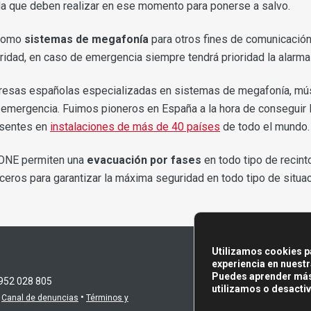
da que deben realizar en ese momento para ponerse a salvo.
 como
sistemas de megafonía
para otros fines de comunicación
dad, en caso de emergencia siempre tendrá prioridad la alarma
presas españolas especializadas en sistemas de megafonía, mú
emergencia. Fuimos pioneros en España a la hora de conseguir
esentes en
instalaciones de más de 40 países
de todo el mundo.
 ONE permiten una
evacuación por fases
en todo tipo de recint
ceros para garantizar la máxima seguridad en todo tipo de situa
Utilizamos cookies p
experiencia en nuestr
Puedes aprender más
 952 028 805
utilizamos o desactiv
•
•
Canal de denuncias
Términos y