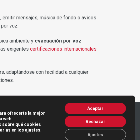
, emitir mensajes, música de fondo o avisos
 por voz.
sica ambiente y
evacuación por voz
 las exigentes
certificaciones internacionales
os, adaptándose con facilidad a cualquier
ciones.
Aceptar
ara ofrecerte la mejor
a web.
Rechazar
 sobre qué cookies
arlas en los
ajustes
.
Ajustes