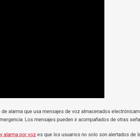
 de alarma que usa mensajes de voz almacenados electrónicame
 emergencia. Los mensajes pueden ir acompañados de otras seña
y alarma por voz
es que los usuarios no solo son alertados de 