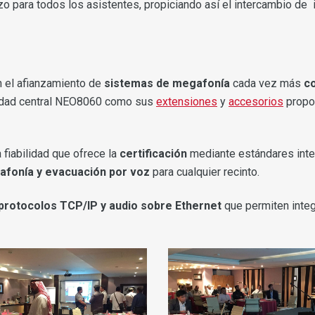
 para todos los asistentes, propiciando así el intercambio de i
n el afianzamiento de
sistemas de megafonía
cada vez más
c
unidad central NEO8060 como sus
extensiones
y
accesorios
propo
fiabilidad que ofrece la
certificación
mediante estándares int
fonía y evacuación por voz
para cualquier recinto.
protocolos TCP/IP y audio sobre Ethernet
que permiten integ