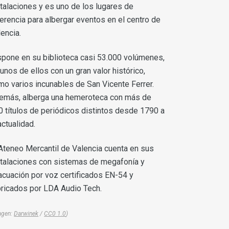
stalaciones y es uno de los lugares de
ferencia para albergar eventos en el centro de
encia.
spone en su biblioteca casi 53.000 volúmenes,
unos de ellos con un gran valor histórico,
mo varios incunables de San Vicente Ferrer.
emás, alberga una hemeroteca con más de
0 títulos de periódicos distintos desde 1790 a
actualidad.
 Ateneo Mercantil de Valencia cuenta en sus
stalaciones con sistemas de megafonía y
acuación por voz certificados EN-54 y
bricados por LDA Audio Tech.
agen:
Darwinek
/
CC0 1.0
)