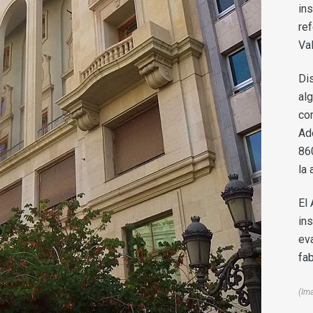
in
re
Val
Di
alg
co
Ad
86
la 
El
in
ev
fa
(Im