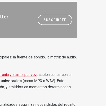
tter
SUSCRÍBETE
pales: la fuente de sonido, la matriz de audio,
onía y alarma por voz
, suelen contar con un
 universales
(como MP3 o WAV). Esto
ión, y emitirlos en momentos determinados
onalidades según las necesidades del recinto.