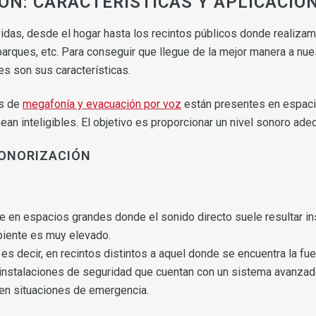
ÓN: CARACTERÍSTICAS Y APLICACIO
das, desde el hogar hasta los recintos públicos donde realizamo
parques, etc. Para conseguir que llegue de la mejor manera a nu
es son sus características.
s de
megafonía y evacuación por voz
están presentes en espacio
an inteligibles. El objetivo es proporcionar un nivel sonoro ade
SONORIZACIÓN
te en espacios grandes donde el sonido directo suele resultar ins
biente es muy elevado.
, es decir, en recintos distintos a aquel donde se encuentra la fu
instalaciones de seguridad que cuentan con un sistema avanzad
en situaciones de emergencia.