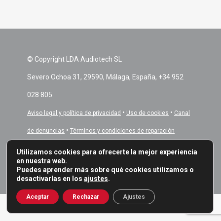
© Copyright LDA Audiotech SL
Severo Ochoa 31, 29590, Málaga, España, +34 952
028 805
•
•
Aviso legal y política de privacidad
Uso de cookies
Canal
•
de denuncias
Términos y condiciones de reparación
Utilizamos cookies para ofrecerte la mejor experiencia
en nuestra web.
Puedes aprender más sobre qué cookies utilizamos o
desactivarlas en los
ajustes
.
Aceptar
Rechazar
Ajustes