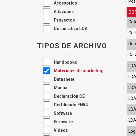
Pos
Accesorios
Altavoces
COR
Proyectos
Cat
Corporativo LDA
Cer
Dec
TIPOS DE ARCHIVO
Gar
Handbooks
LDA
Materiales de marketing
LDA
Datasheet
LDA
Manual
Declaración CE
LDA
Certificado EN54
LDA
Software
LDA
Firmware
Videos
Log